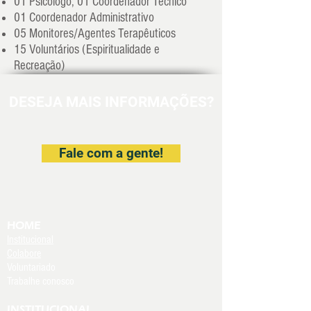
01 Psicólogo, 01 Coordenador Técnico
01 Coordenador Administrativo
05 Monitores/Agentes Terapêuticos
15 Voluntários (Espiritualidade e
Recreação)
DESEJA MAIS INFORMAÇÕES?
Fale com a gente!
HOME
Institucional
Colabore
Voluntariado
Trabalhe conosco
INSTITUCIONAL