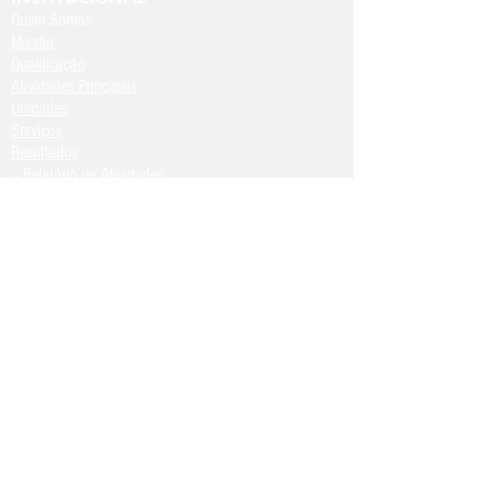
Quem Somos
Missão
Qualificação
Atividades Principais
Unidades
Serviços
Resultados
- Relatório de Atividades
COMUNIDADE TERAPÊUTICA
Início
Atividades
Equipe
Espaço de Convivência
Acolhimento -
Requisitos
Grupo de Apoio
Convênios
NÚCLEO SOCIOTERAPÊUTICO
Início
Modalidade de Tratamento
Programa de Acolhimento
Atividades