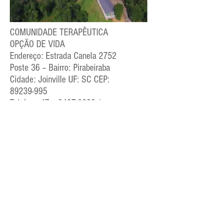
COMUNIDADE TERAPÊUTICA
OPÇÃO DE VIDA
Endereço: Estrada Canela 2752
Poste 36 – Bairro: Pirabeiraba
Cidade: Joinville UF: SC CEP:
89239-995
Telefone:47 –
3427-0028
/
98856-6342
E-mail:
ct@opcaodevida.org
NSJ - Núcleo Socioterapêutico
Joinvile