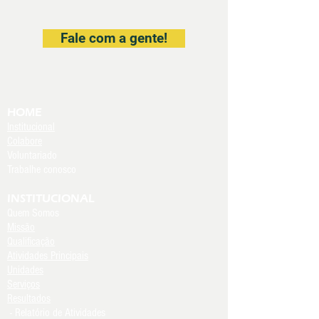
Fale com a gente!
HOME
Institucional
Colabore
Voluntariado
Trabalhe conosco
INSTITUCIONAL
Quem Somos
Missão
Qualificação
Atividades Principais
Unidades
Serviços
Resultados
- Relatório de Atividades